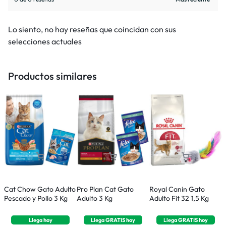
Lo siento, no hay reseñas que coincidan con sus
selecciones actuales
Productos similares
Cat Chow Gato Adulto
Pro Plan Cat Gato
Royal Canin Gato
M
Pescado y Pollo 3 Kg
Adulto 3 Kg
Adulto Fit 32 1,5 Kg
C
Llega
hoy
Llega
GRATIS
hoy
Llega
GRATIS
hoy