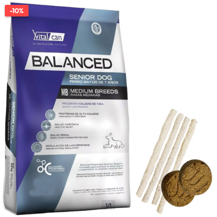
-10%
1/1