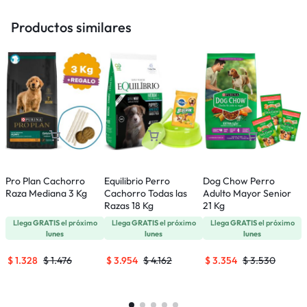
Productos similares
Pro Plan Cachorro
Equilibrio Perro
Dog Chow Perro
E
Raza Mediana 3 Kg
Cachorro Todas las
Adulto Mayor Senior
R
Razas 18 Kg
21 Kg
Llega
GRATIS
el próximo
Llega
GRATIS
el próximo
Llega
GRATIS
el próximo
lunes
lunes
lunes
$
1.328
$
1.476
$
3.954
$
4.162
$
3.354
$
3.530