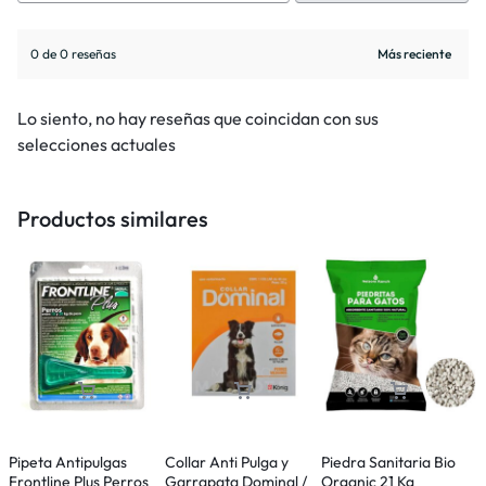
0 de 0 reseñas
Lo siento, no hay reseñas que coincidan con sus
selecciones actuales
Productos similares
Pipeta Antipulgas
Collar Anti Pulga y
Piedra Sanitaria Bio
F
Frontline Plus Perros
Garrapata Dominal /
Organic 21 Kg
A