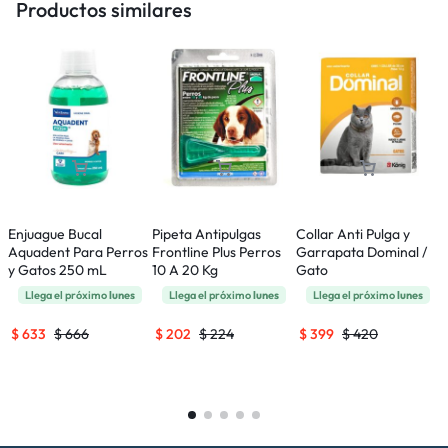
Productos similares
Enjuague Bucal
Pipeta Antipulgas
Collar Anti Pulga y
B
Aquadent Para Perros
Frontline Plus Perros
Garrapata Dominal /
C
y Gatos 250 mL
10 A 20 Kg
Gato
C
Llega el próximo
lunes
Llega el próximo
lunes
Llega el próximo
lunes
$
633
$
666
$
202
$
224
$
399
$
420