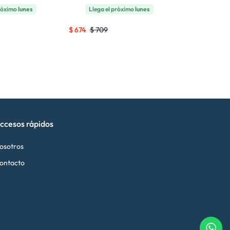
próximo
lunes
Llega el próximo
lunes
Llega
GRATI
$
674
$
709
$
2.679
$
2.
ccesos rápidos
osotros
ontacto