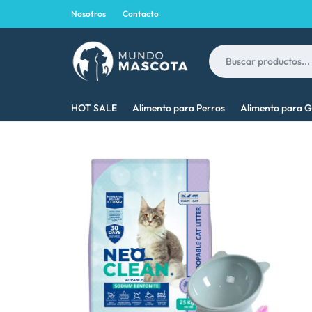
Nosotros
Contacto
MUNDO
LO
HOT SALE
Alimento para Perros
Alimento para G
MASCOTA
MEJOR
PARA
TU
MASCOTA