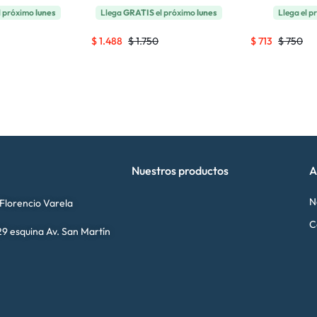
l próximo
lunes
Llega
GRATIS
el próximo
lunes
Llega el 
$
1.488
$
1.750
$
713
$
750
Nuestros productos
A
N
 Florencio Varela
C
9 esquina Av. San Martín