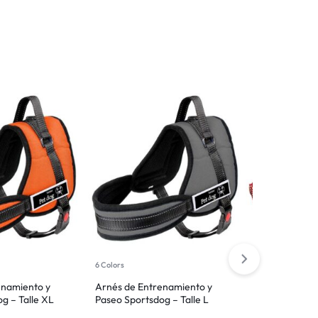
6 Colors
enamiento y
Arnés de Entrenamiento y
Cucha / Cama
g – Talle XL
Paseo Sportsdog – Talle L
Gigante / N°5