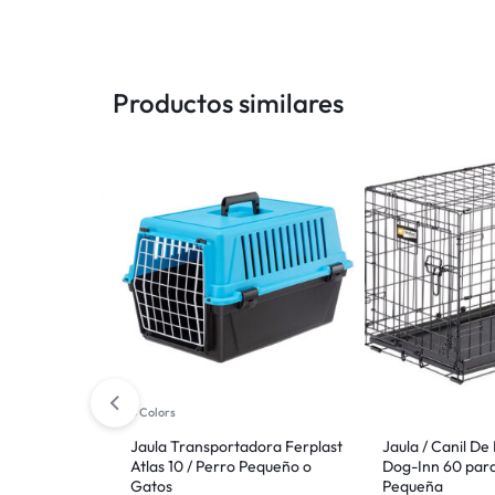
Productos similares
5 Colors
dora Ferplast
Jaula Transportadora Ferplast
Jaula / Canil De
 Mediano
Atlas 10 / Perro Pequeño o
Dog-Inn 60 par
Gatos
Pequeña