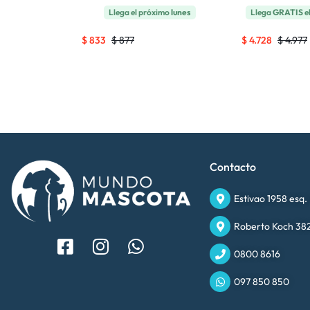
 próximo
lunes
Llega el próximo
lunes
Llega
GRATIS
e
$
833
$
877
$
4.728
$
4.977
Contacto
Estivao 1958 esq.
Roberto Koch 382
0800 8616
097 850 850