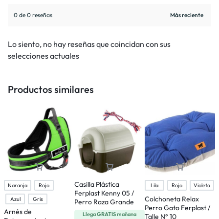
0 de 0 reseñas
Lo siento, no hay reseñas que coincidan con sus
selecciones actuales
Productos similares
Casilla Plástica
Naranja
Rojo
Lila
Rojo
Violeta
Ferplast Kenny 05 /
Colchoneta Relax
C
Azul
Gris
Perro Raza Grande
Perro Gato Ferplast /
R
Arnés de
Llega
GRATIS
mañana
Talle N° 10
N