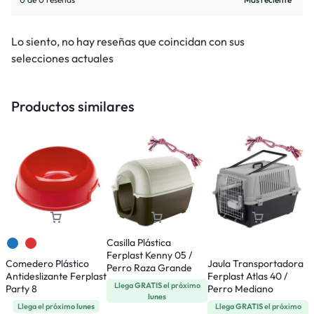
Lo siento, no hay reseñas que coincidan con sus
selecciones actuales
Productos similares
Casilla Plástica
Ferplast Kenny 05 /
Comedero Plástico
Jaula Transportadora
J
Perro Raza Grande
Antideslizante Ferplast
Ferplast Atlas 40 /
F
Llega
GRATIS
el próximo
Party 8
Perro Mediano
P
lunes
G
Llega el próximo
lunes
Llega
GRATIS
el próximo