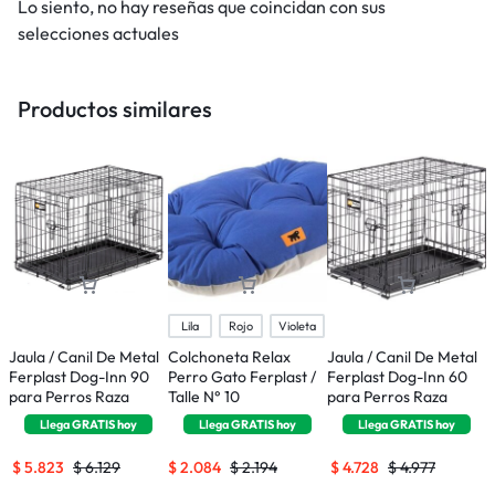
Lo siento, no hay reseñas que coincidan con sus
selecciones actuales
Productos similares
Lila
Rojo
Violeta
Jaula / Canil De Metal
Colchoneta Relax
Jaula / Canil De Metal
P
Ferplast Dog-Inn 90
Perro Gato Ferplast /
Ferplast Dog-Inn 60
E
para Perros Raza
Talle N° 10
para Perros Raza
C
Mediana
Pequeña
6
Llega
GRATIS
hoy
Llega
GRATIS
hoy
Llega
GRATIS
hoy
$
5.823
$
6.129
$
2.084
$
2.194
$
4.728
$
4.977