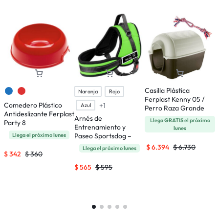
Casilla Plástica
Naranja
Rojo
Ferplast Kenny 05 /
Comedero Plástico
J
+1
Azul
Perro Raza Grande
Antideslizante Ferplast
F
Arnés de
Llega
GRATIS
el próximo
Party 8
P
Entrenamiento y
lunes
Llega el próximo
lunes
Paseo Sportsdog –
Talle S
$
6.394
$
6.730
Llega el próximo
lunes
$
342
$
360
$
565
$
595