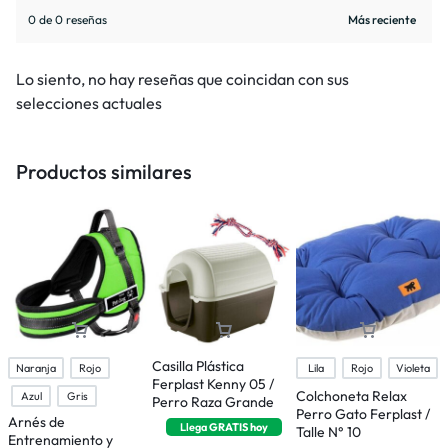
0 de 0 reseñas
Lo siento, no hay reseñas que coincidan con sus
selecciones actuales
Productos similares
Casilla Plástica
Naranja
Rojo
Lila
Rojo
Violeta
Ferplast Kenny 05 /
Colchoneta Relax
J
Azul
Gris
Perro Raza Grande
Perro Gato Ferplast /
F
Arnés de
Llega
GRATIS
hoy
Talle N° 10
p
Entrenamiento y