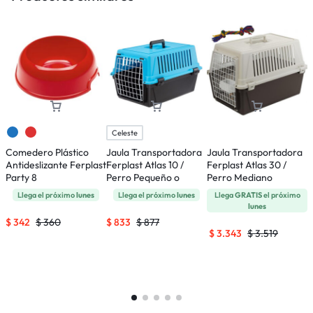
Celeste
Comedero Plástico
Jaula Transportadora
Jaula Transportadora
C
Antideslizante Ferplast
Ferplast Atlas 10 /
Ferplast Atlas 30 /
P
Party 8
Perro Pequeño o
Perro Mediano
Gatos
Llega el próximo
lunes
Llega el próximo
lunes
Llega
GRATIS
el próximo
lunes
$
342
$
360
$
833
$
877
$
3.343
$
3.519