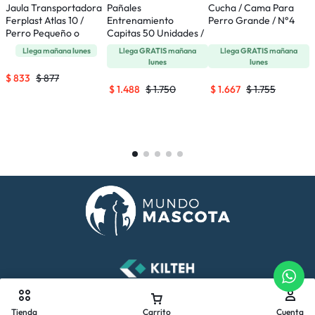
Jaula Transportadora
Pañales
Cucha / Cama Para
A
Ferplast Atlas 10 /
Entrenamiento
Perro Grande / N°4
E
Perro Pequeño o
Capitas 50 Unidades /
P
Gatos
65 x 77 Cms
T
Llega mañana
lunes
Llega
GRATIS
mañana
Llega
GRATIS
mañana
lunes
lunes
$
833
$
877
$
$
1.488
$
1.750
$
1.667
$
1.755
Tienda
Carrito
Cuenta