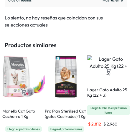
0 de 0 reseñas
Lo siento, no hay reseñas que coincidan con sus
selecciones actuales
Productos similares
Lager Gato Adulto 25
M
Kg (22 + 3)
A
Llega
GRATIS
el próximo
Monello Cat Gato
Pro Plan Sterilized Cat
lunes
Cachorro 1 Kg
(gatos Castrados) 1 Kg
$
2.812
$
2.960
Llega el próximo
lunes
Llega el próximo
lunes