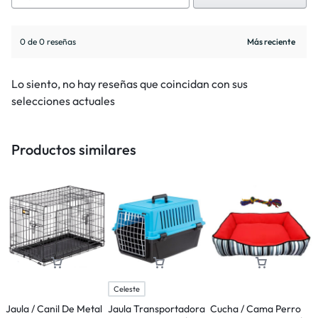
0 de 0 reseñas
Lo siento, no hay reseñas que coincidan con sus
selecciones actuales
Productos similares
Celeste
Jaula / Canil De Metal
Jaula Transportadora
Cucha / Cama Perro
C