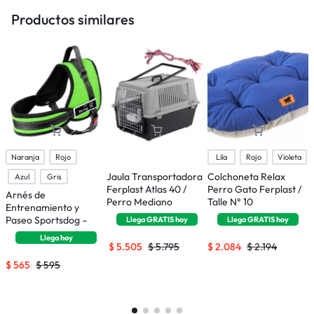
Productos similares
Naranja
Rojo
Lila
Rojo
Violeta
Jaula Transportadora
Colchoneta Relax
J
Azul
Gris
Ferplast Atlas 40 /
Perro Gato Ferplast /
F
Arnés de
Perro Mediano
Talle N° 10
p
Entrenamiento y
P
Paseo Sportsdog –
Llega
GRATIS
hoy
Llega
GRATIS
hoy
Talle S
Llega
hoy
$
5.505
$
5.795
$
2.084
$
2.194
$
565
$
595