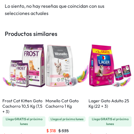
Lo siento, no hay reseñas que coincidan con sus
selecciones actuales
Productos similares
Frost Cat Kitten Gato
Monello Cat Gato
Lager Gato Adulto 25
M
Cachorro 10,5 Kg (7,5
Cachorro 1 Kg
Kg (22 + 3)
A
+ 3)
Llega
GRATIS
el próximo
Llega el próximo
lunes
Llega
GRATIS
el próximo
lunes
lunes
$
318
$
335