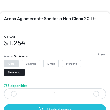
Arena Aglomerante Sanitario Neo Clean 20 Lts.
$
1.320
$
1.254
Limpiar
Aroma
Sin Aroma
Café
Lavanda
Limón
Manzana
Sin Aroma
758 disponibles
Añadir al carrito