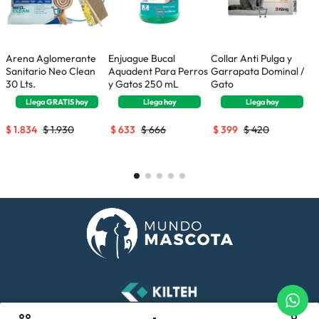
Arena Aglomerante
Enjuague Bucal
Collar Anti Pulga y
C
Sanitario Neo Clean
Aquadent Para Perros
Garrapata Dominal /
G
30 Lts.
y Gatos 250 mL
Gato
P
Llega
GRATIS
hoy
Llega
hoy
Llega
hoy
$
1.834
$
1.930
$
633
$
666
$
399
$
420