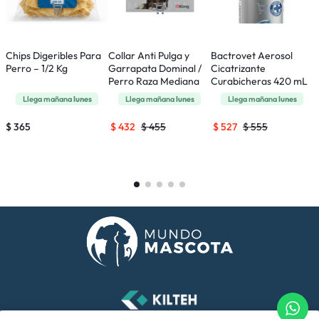
Chips Digeribles Para
Collar Anti Pulga y
Bactrovet Aerosol
F
Perro – 1/2 Kg
Garrapata Dominal /
Cicatrizante
A
Perro Raza Mediana
Curabicheras 420 mL
y
Llega mañana
lunes
Llega mañana
lunes
Llega mañana
lunes
$
365
$
432
$
455
$
527
$
555