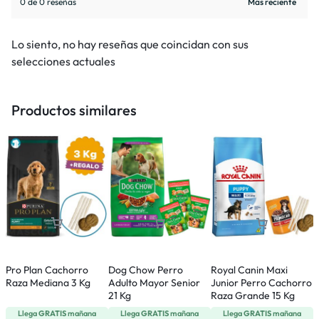
0 de 0 reseñas
Lo siento, no hay reseñas que coincidan con sus
selecciones actuales
Productos similares
Pro Plan Cachorro
Dog Chow Perro
R
Royal Canin Maxi
Raza Mediana 3 Kg
Adulto Mayor Senior
P
Junior Perro Cachorro
21 Kg
Raza Grande 15 Kg
Llega
GRATIS
mañana
Llega
GRATIS
mañana
Llega
GRATIS
mañana