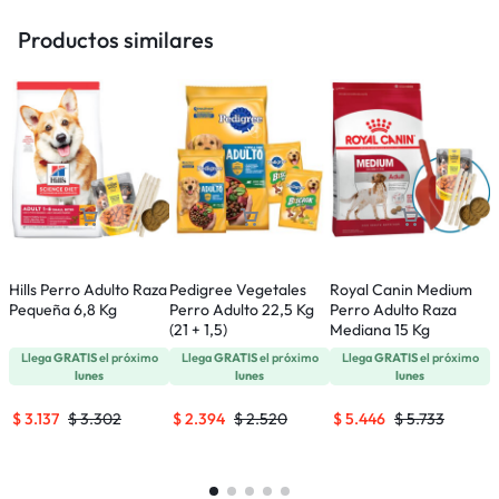
Productos similares
Hills Perro Adulto Raza
Pedigree Vegetales
Royal Canin Medium
R
Pequeña 6,8 Kg
Perro Adulto 22,5 Kg
Perro Adulto Raza
P
(21 + 1,5)
Mediana 15 Kg
Llega
GRATIS
el próximo
Llega
GRATIS
el próximo
Llega
GRATIS
el próximo
lunes
lunes
lunes
$
3.137
$
3.302
$
2.394
$
2.520
$
5.446
$
5.733