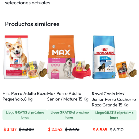
selecciones actuales
Productos similares
Hills Perro Adulto Raza
Max Perro Adulto
E
Royal Canin Maxi
Pequeña 6,8 Kg
Senior / Mature 15 Kg
C
Junior Perro Cachorro
P
Raza Grande 15 Kg
Llega
GRATIS
el próximo
Llega
GRATIS
el próximo
Llega
GRATIS
el próximo
lunes
lunes
lunes
$
3.137
$
3.302
$
2.542
$
2.676
$
6.565
$
6.910