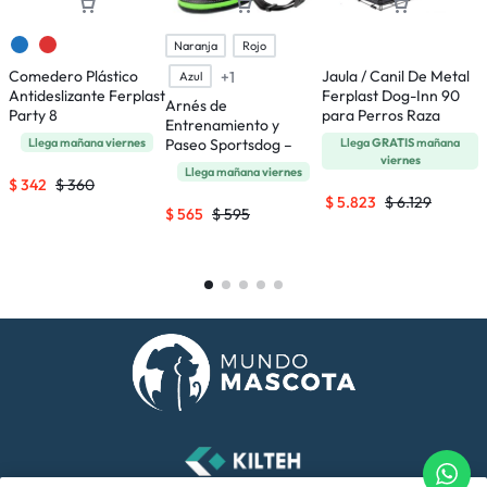
Naranja
Rojo
Comedero Plástico
Jaula / Canil De Metal
J
+1
Azul
Antideslizante Ferplast
Ferplast Dog-Inn 90
F
Arnés de
Party 8
para Perros Raza
P
Entrenamiento y
Mediana
Llega mañana
viernes
Paseo Sportsdog –
Llega
GRATIS
mañana
viernes
Talle S
Llega mañana
viernes
$
342
$
360
$
5.823
$
6.129
$
565
$
595