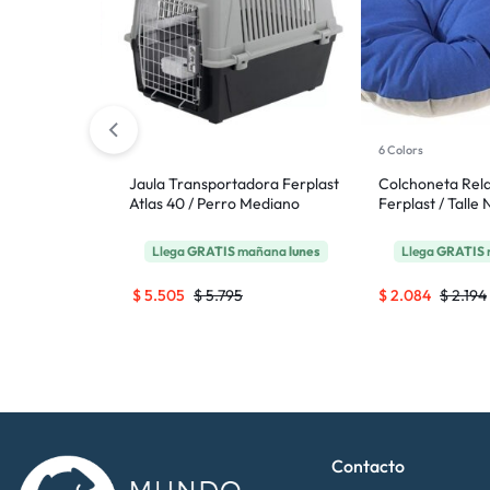
6 Colors
miento y
Jaula Transportadora Ferplast
Colchoneta Rel
 Talle S
Atlas 40 / Perro Mediano
Ferplast / Talle 
na
lunes
Llega
GRATIS
mañana
lunes
Llega
GRATIS
$
5.505
$
5.795
$
2.084
$
2.194
Contacto