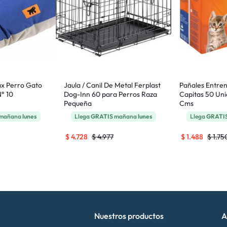
ax Perro Gato
Jaula / Canil De Metal Ferplast
Pañales Entre
N° 10
Dog-Inn 60 para Perros Raza
Capitas 50 Uni
Pequeña
Cms
mañana
lunes
Llega
GRATIS
mañana
lunes
Llega
GRATI
$
4.728
$
4.977
$
1.488
$
1.75
Nuestros productos
A