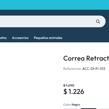
atos
Accesorios
Pequeños animales
Correa Retracti
Referencia:
ACC-DI-FI-013
$
1.290
$
1.226
Color
Negro