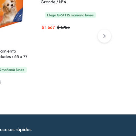
Grande / N°4
Paseo Sportsd
Llega
GRATIS
mañana
lunes
Llega 
$
1.667
$
1.755
$
713
$
750
namiento
dades / 65 x 77
S
mañana
lunes
0
ccesos rápidos