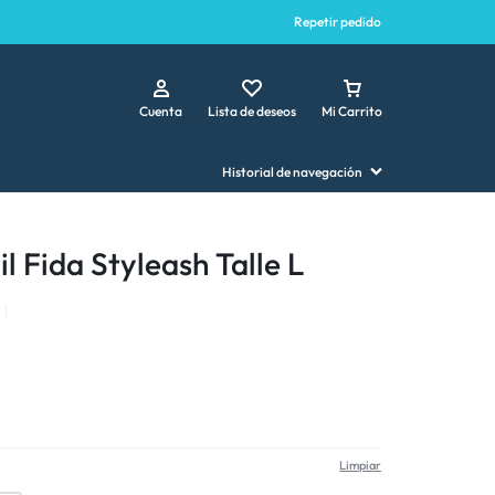
Repetir pedido
Cuenta
Lista de deseos
Mi Carrito
Historial de navegación
l Fida Styleash Talle L
Limpiar