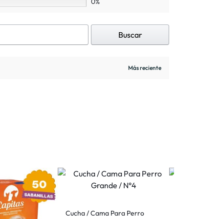
0%
Buscar
6 Colors
Cucha / Cama Para Perro
Arnés de Ent