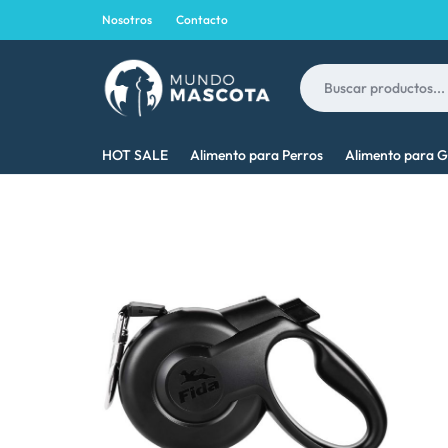
Nosotros
Contacto
MUNDO
LO
HOT SALE
Alimento para Perros
Alimento para G
MASCOTA
MEJOR
PARA
TU
MASCOTA