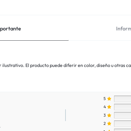
mportante
Inform
lustrativo. El producto puede diferir en color, diseño u otras ca
5
4
3
2
.