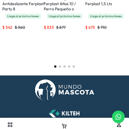
Antideslizante Ferplast
Ferplast Atlas 10 /
Ferplast 1,5 Lts
P
Party 8
Perro Pequeño o
T
Gatos
Llega el próximo
lunes
Llega el próximo
lunes
Llega el próximo
lunes
$
342
$
360
$
833
$
877
$
675
$
710
$