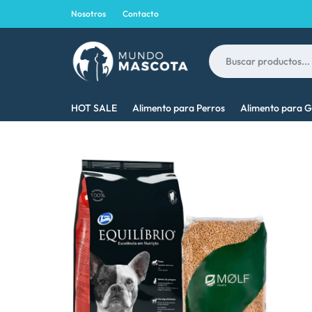
Nosotros
Contacto
MUNDO
LO
HOT SALE
Alimento para Perros
Alimento para G
MASCOTA
MEJOR
PARA
TU
MASCOTA