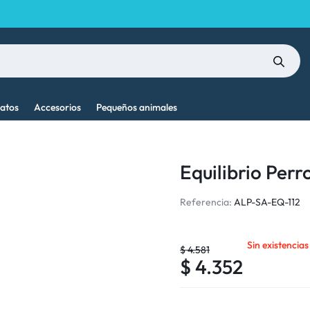
atos
Accesorios
Pequeños animales
Equilibrio Perr
Referencia:
ALP-SA-EQ-112
Sin existencias
$
4.581
$
4.352