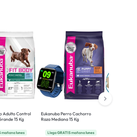
o Adulto Control
Eukanuba Perro Cachorro
Eukanuba Per
Grande 15 Kg
Raza Mediana 15 Kg
Mediana 15 K
S
mañana
lunes
Llega
GRATIS
mañana
lunes
Llega
GRAT