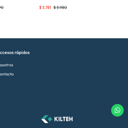
90
$
3.781
$
3.980
$
3.753
$
3.
ccesos rápidos
osotros
ontacto