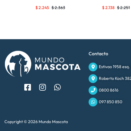
$
2.245
$
2.363
$
2.138
$
2.251
Contacto
Estivao 1958 esq.
Roberto Koch 382
0800 8616
097 850 850
Copyright © 2026 Mundo Mascota