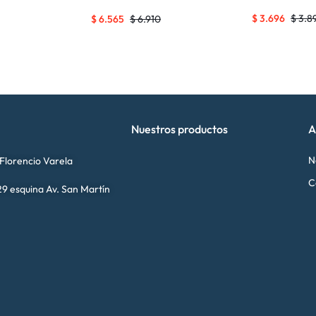
$
3.696
$
3.8
$
6.565
$
6.910
Nuestros productos
A
N
 Florencio Varela
C
9 esquina Av. San Martín