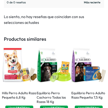
0 de 0 reseñas
Lo siento, no hay reseñas que coincidan con sus
selecciones actuales
Productos similares
Hills Perro Adulto Raza
Equilibrio Perro
Equilibrio Perro Adulto
E
Pequeña 6,8 Kg
Cachorro Todas las
Raza Pequeña 7,5 Kg
R
Razas 18 Kg
Llega
GRATIS
hoy
Llega
GRATIS
hoy
Llega
GRATIS
hoy