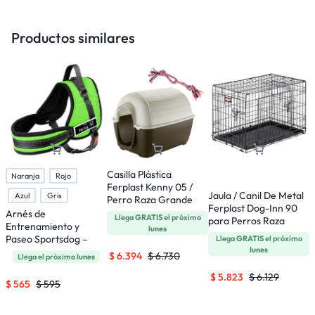
Productos similares
Casilla Plástica
Naranja
Rojo
Ferplast Kenny 05 /
Jaula / Canil De Metal
P
Azul
Gris
Perro Raza Grande
Ferplast Dog-Inn 90
E
Arnés de
Llega
GRATIS
el próximo
para Perros Raza
C
Entrenamiento y
lunes
Mediana
6
Paseo Sportsdog –
Llega
GRATIS
el próximo
lunes
Talle S
$
6.394
$
6.730
Llega el próximo
lunes
$
5.823
$
6.129
$
565
$
595