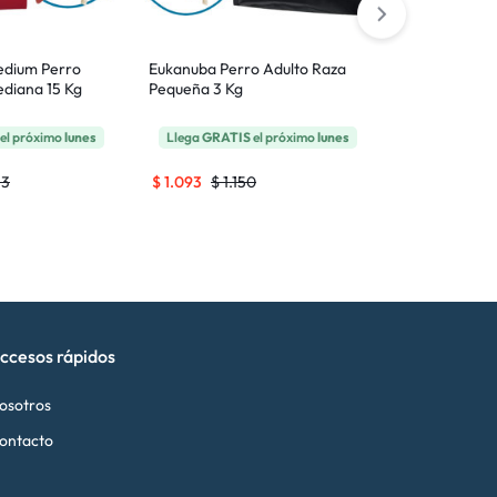
edium Perro
Eukanuba Perro Adulto Raza
Royal Canin 
ediana 15 Kg
Pequeña 3 Kg
Perro Cachor
15 Kg
el próximo
lunes
Llega
GRATIS
el próximo
lunes
Llega
GRATI
33
$
1.093
$
1.150
$
6.565
$
6.
ccesos rápidos
osotros
ontacto