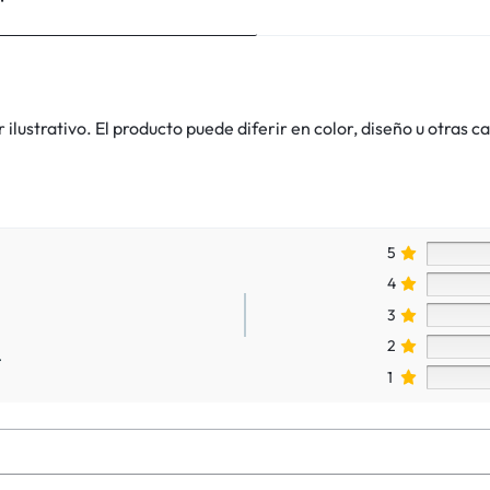
lustrativo. El producto puede diferir en color, diseño u otras ca
5
4
3
2
.
1