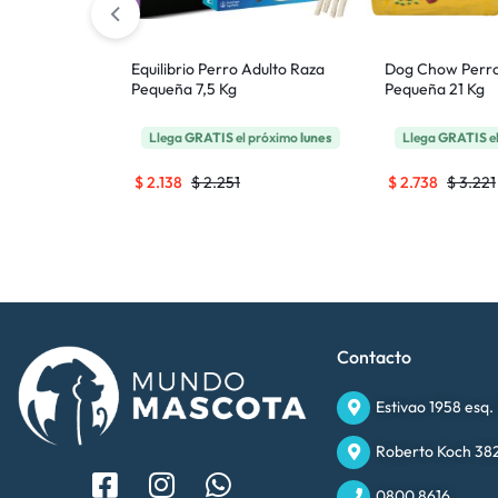
Cachorro
Equilibrio Perro Adulto Raza
Dog Chow Perro
8 Kg
Pequeña 7,5 Kg
Pequeña 21 Kg
 próximo
lunes
Llega
GRATIS
el próximo
lunes
Llega
GRATIS
e
$
2.138
$
2.251
$
2.738
$
3.221
Contacto
Estivao 1958 esq.
Roberto Koch 382
0800 8616