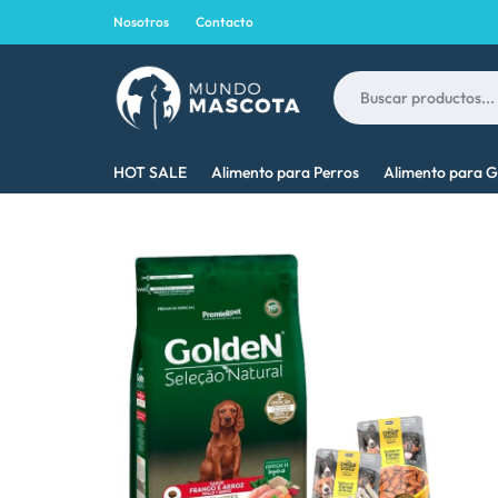
Nosotros
Contacto
MUNDO
LO
HOT SALE
Alimento para Perros
Alimento para G
MASCOTA
MEJOR
PARA
TU
MASCOTA