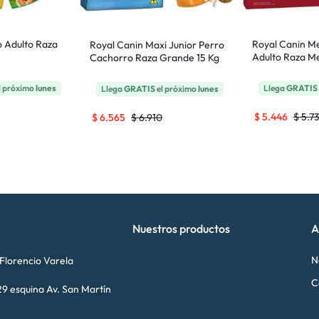
 Adulto Raza
Royal Canin M
Royal Canin Maxi Junior Perro
Adulto Raza M
Cachorro Raza Grande 15 Kg
l próximo
lunes
Llega
GRATIS
Llega
GRATIS
el próximo
lunes
$
5.446
$
5.7
$
6.565
$
6.910
Nuestros productos
A
N
 Florencio Varela
C
9 esquina Av. San Martín