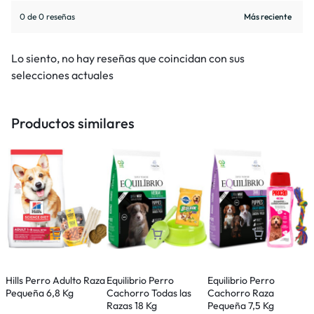
0 de 0 reseñas
Lo siento, no hay reseñas que coincidan con sus
selecciones actuales
Productos similares
Hills Perro Adulto Raza
Equilibrio Perro
Equilibrio Perro
R
Pequeña 6,8 Kg
Cachorro Todas las
Cachorro Raza
J
Razas 18 Kg
Pequeña 7,5 Kg
R