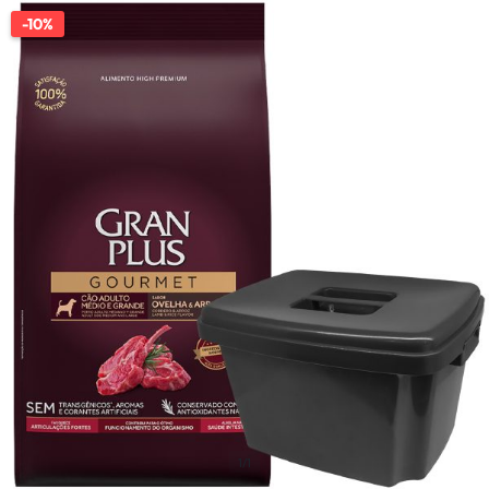
-10%
1/1