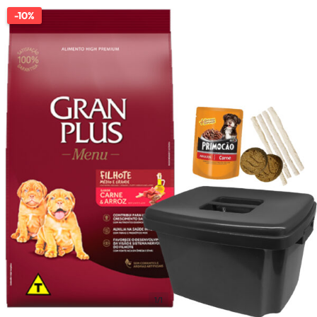
-10%
1/1