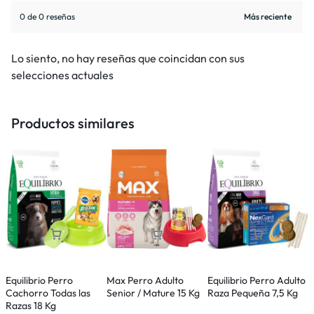
0 de 0 reseñas
Lo siento, no hay reseñas que coincidan con sus
selecciones actuales
Productos similares
Equilibrio Perro
Max Perro Adulto
Equilibrio Perro Adulto
P
Cachorro Todas las
Senior / Mature 15 Kg
Raza Pequeña 7,5 Kg
P
Razas 18 Kg
(