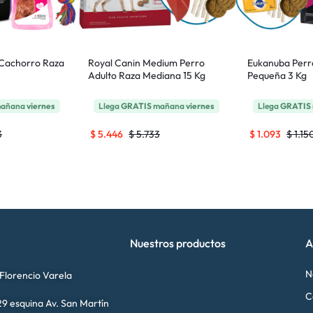
o Cachorro Raza
Royal Canin Medium Perro
Eukanuba Perr
Adulto Raza Mediana 15 Kg
Pequeña 3 Kg
añana
viernes
Llega
GRATIS
mañana
viernes
Llega
GRATIS
3
$
5.446
$
5.733
$
1.093
$
1.15
Nuestros productos
A
N
 Florencio Varela
C
9 esquina Av. San Martín