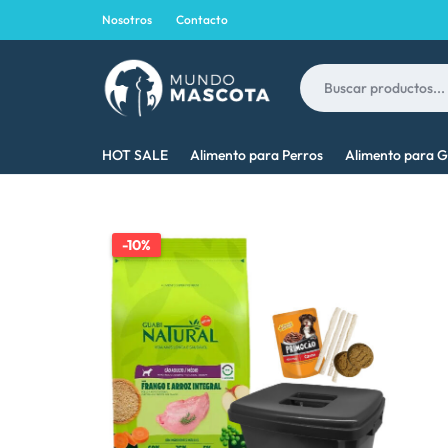
Nosotros
Contacto
MUNDO
LO
HOT SALE
Alimento para Perros
Alimento para G
MASCOTA
MEJOR
PARA
-10%
TU
MASCOTA