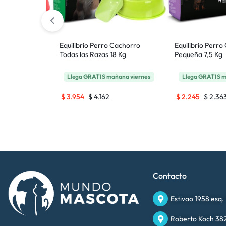
 Senior /
Equilibrio Perro Cachorro
Equilibrio Perr
Todas las Razas 18 Kg
Pequeña 7,5 Kg
ñana
viernes
Llega
GRATIS
mañana
viernes
Llega
GRATIS
m
$
3.954
$
4.162
$
2.245
$
2.36
Contacto
Estivao 1958 esq.
Roberto Koch 382