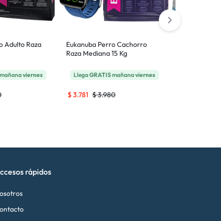
o Adulto Raza
Eukanuba Perro Cachorro
Royal Canin 
Raza Mediana 15 Kg
Perro Cachor
15 Kg
mañana
viernes
Llega
GRATIS
mañana
viernes
Llega
GRATI
0
$
3.781
$
3.980
$
6.565
$
6.
ccesos rápidos
osotros
ontacto