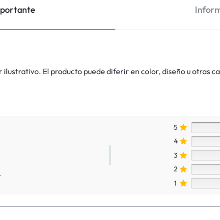
mportante
Inform
lustrativo. El producto puede diferir en color, diseño u otras ca
5
4
3
2
.
1