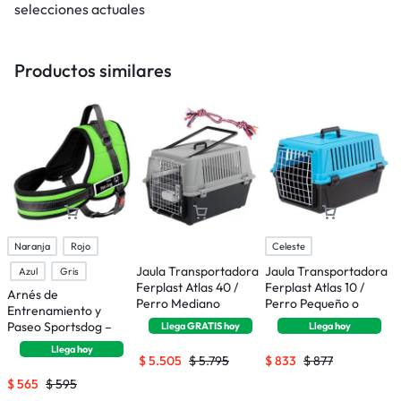
selecciones actuales
Productos similares
Naranja
Rojo
Celeste
Jaula Transportadora
Jaula Transportadora
C
Azul
Gris
Ferplast Atlas 40 /
Ferplast Atlas 10 /
F
Arnés de
Perro Mediano
Perro Pequeño o
Entrenamiento y
Gatos
Paseo Sportsdog –
Llega
GRATIS
hoy
Llega
hoy
Talle S
Llega
hoy
$
5.505
$
5.795
$
833
$
877
$
$
565
$
595