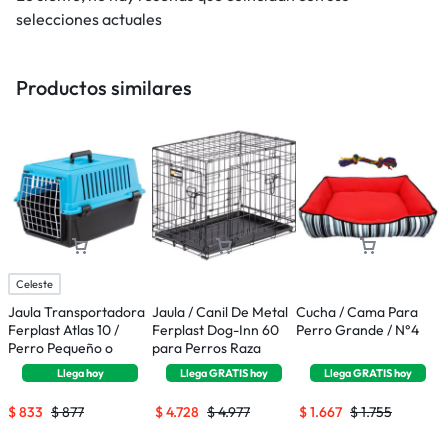
selecciones actuales
Productos similares
Celeste
Jaula Transportadora
Jaula / Canil De Metal
Cucha / Cama Para
A
Ferplast Atlas 10 /
Ferplast Dog-Inn 60
Perro Grande / N°4
E
Perro Pequeño o
para Perros Raza
P
Gatos
Pequeña
T
Llega
hoy
Llega
GRATIS
hoy
Llega
GRATIS
hoy
$
833
$
877
$
4.728
$
4.977
$
1.667
$
1.755
$