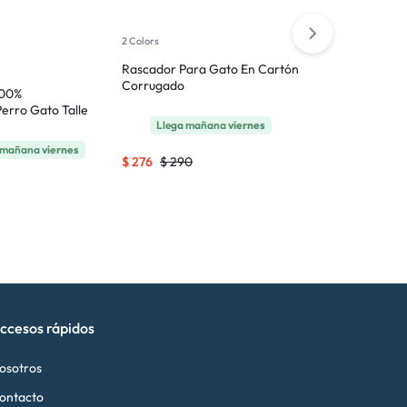
Juguete Perr
2 Colors
LCM / 5,5 Cm
Rascador Para Gato En Cartón
Corrugado
100%
Llega m
erro Gato Talle
Llega mañana
viernes
$
242
$
255
mañana
viernes
$
276
$
290
ccesos rápidos
osotros
ontacto