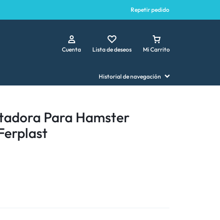
Repetir pedido
Cuenta
Lista de deseos
Mi Carrito
Historial de navegación
rtadora Para Hamster
Ferplast