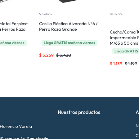
5 Colors
8 Colors
 Metal Ferplast
Casilla Plástica Alvorada N°6 /
a Perros Raza
Perro Raza Grande
Cucha/Cama 
Impermeable P
añana
viernes
Llega
GRATIS
mañana
viernes
M/65 x 50 cms
Llega
GRATIS
$
3.259
$
3.430
$
1.139
$
1.199
Nuestros productos
A
N
 Florencio Varela
C
9 esquina Av. San Martín