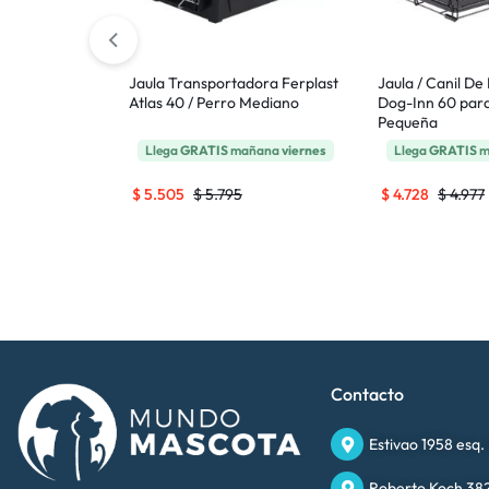
miento y
Jaula Transportadora Ferplast
Jaula / Canil De
 Talle S
Atlas 40 / Perro Mediano
Dog-Inn 60 par
Pequeña
na
viernes
Llega
GRATIS
mañana
viernes
Llega
GRATIS
m
$
5.505
$
5.795
$
4.728
$
4.977
Contacto
Estivao 1958 esq.
Roberto Koch 382