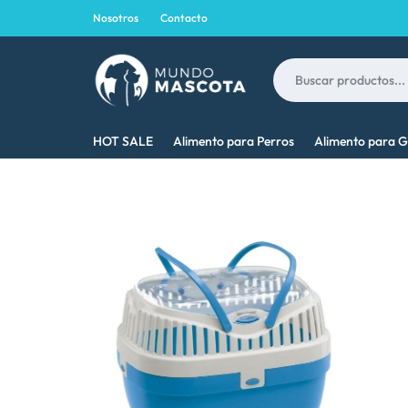
Nosotros
Contacto
MUNDO
LO
HOT SALE
Alimento para Perros
Alimento para G
MASCOTA
MEJOR
PARA
TU
MASCOTA