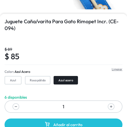
Juguete Caña/varita Para Gato Rimopet Incr. (CE-
094)
$
89
1/1
$
85
Limpiar
Color
Azul Acero
Azul
Rosa pálido
Azul acero
6 disponibles
Añadir al carrito