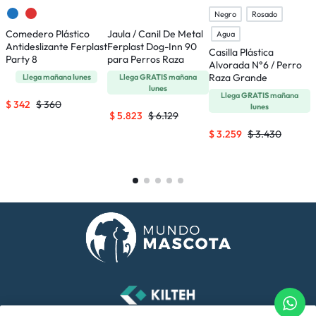
Negro
Rosado
Comedero Plástico
Jaula / Canil De Metal
J
Agua
Antideslizante Ferplast
Ferplast Dog-Inn 90
F
Casilla Plástica
Party 8
para Perros Raza
P
Alvorada N°6 / Perro
Mediana
Raza Grande
Llega mañana
lunes
Llega
GRATIS
mañana
lunes
Llega
GRATIS
mañana
$
342
$
360
lunes
$
5.823
$
6.129
$
3.259
$
3.430