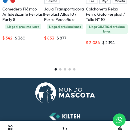
Celeste
Lila
Rojo
Violeta
Comedero Plástico
Jaula Transportadora
Colchoneta Relax
Antideslizante Ferplast
Ferplast Atlas 10 /
Perro Gato Ferplast /
C
Party 8
Perro Pequeño o
Talle N° 10
A
Gatos
R
Llega el próximo
lunes
Llega el próximo
lunes
Llega
GRATIS
el próximo
lunes
$
342
$
360
$
833
$
877
$
2.084
$
2.194
$