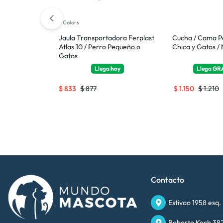
5 Colors
dora Ferplast
Jaula Transportadora Ferplast
Cucha / Cama P
 Mediano
Atlas 10 / Perro Pequeño o
Chica y Gatos /
Gatos
TIS
hoy
Llega
hoy
Llega
GR
$
833
$
877
$
1.150
$
1.210
Contacto
Estivao 1958 esq.
Roberto Koch 382