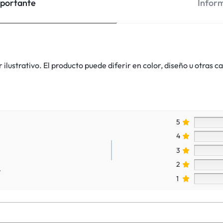
mportante
Inform
lustrativo. El producto puede diferir en color, diseño u otras ca
5
4
3
2
.
1