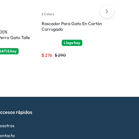
2 Colors
Rascador Para Gato En Cartón
Cucha / Cama
Corrugado
Gigante / N°5
100%
erro Gato Talle
Llega
hoy
Llega
RATIS
hoy
$
276
$
290
$
2.679
$
2.
ccesos rápidos
osotros
ontacto