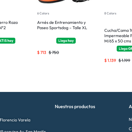
6 Colors
8 Colors
erro Raza
Arnés de Entrenamiento y
 N°2
Paseo Sportsdog – Talle XL
Cucha/Cama 
Impermeable P
ATIS
hoy
Llega
hoy
M/65 x 50 cms
Llega
G
$
713
$
750
$
1.139
$
1.199
Nuestros productos
A
N
 Florencio Varela
C
9 esquina Av. San Martín