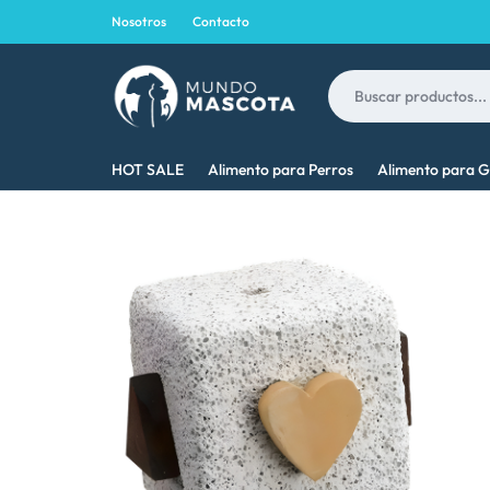
Nosotros
Contacto
MUNDO
LO
HOT SALE
Alimento para Perros
Alimento para G
MASCOTA
MEJOR
PARA
TU
MASCOTA