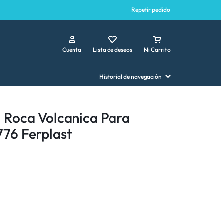
Repetir pedido
Cuenta
Lista de deseos
Mi Carrito
Historial de navegación
 Roca Volcanica Para
76 Ferplast