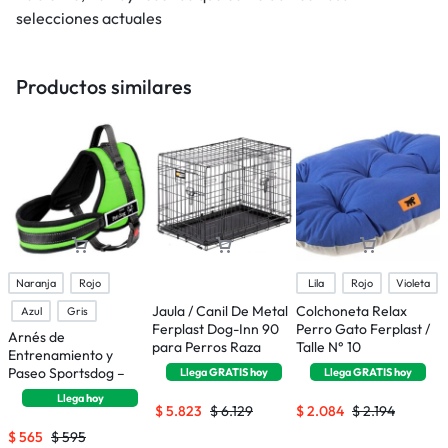
selecciones actuales
Productos similares
Naranja
Rojo
Lila
Rojo
Violeta
Jaula / Canil De Metal
Colchoneta Relax
A
Azul
Gris
Ferplast Dog-Inn 90
Perro Gato Ferplast /
E
Arnés de
para Perros Raza
Talle N° 10
P
Entrenamiento y
Mediana
T
Paseo Sportsdog –
Llega
GRATIS
hoy
Llega
GRATIS
hoy
Talle S
Llega
hoy
$
5.823
$
6.129
$
2.084
$
2.194
$
$
565
$
595