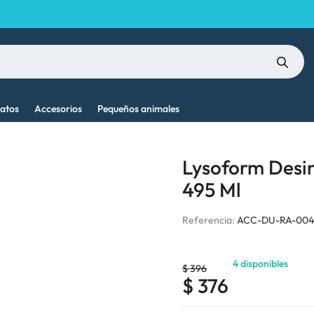
atos
Accesorios
Pequeños animales
Lysoform Desin
495 Ml
Referencia:
ACC-DU-RA-00
4 disponibles
$
396
$
376