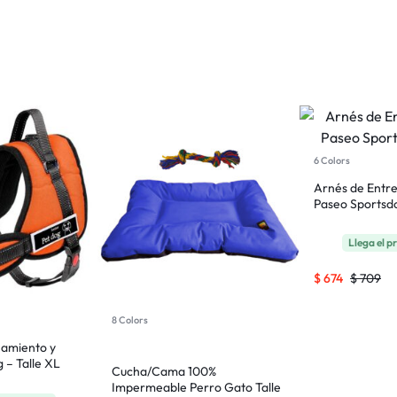
6 Colors
Arnés de Entr
Paseo Sportsdo
Llega el 
$
674
$
709
8 Colors
namiento y
 – Talle XL
Cucha/Cama 100%
Impermeable Perro Gato Talle