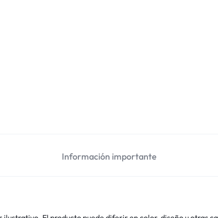
Información importante
lustrativo. El producto puede diferir en color, diseño u otras ca