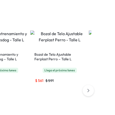
2 Colors
enamiento y
Bozal de Tela Ajustable
Rascador Par
g – Talle L
Ferplast Perro – Talle L
Corrugado
próximo
lunes
Llega el próximo
lunes
Llega el
$
561
$
591
$
276
$
290