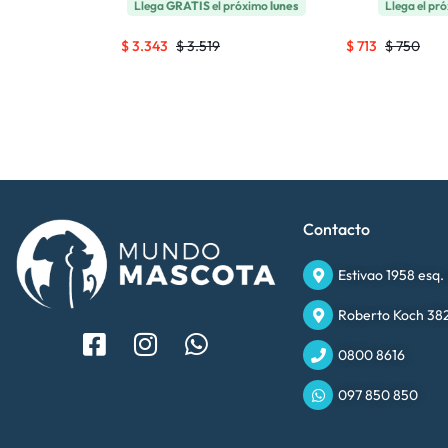
Llega
GRATIS
el próximo
lunes
Llega el pr
$
3.343
$
3.519
$
713
$
750
Contacto
Estivao 1958 esq.
Roberto Koch 382
0800 8616
097 850 850