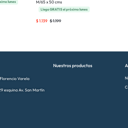
óximo
lunes
M/65 x 50 cms
Llega
GRATIS
el próximo
lunes
$
1.139
$
1.199
Nuestros productos
A
N
 Florencio Varela
C
9 esquina Av. San Martín