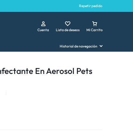
Repetir pedido
Cuenta
Lista de deseos
Mi Carrito
Historial de navegación
fectante En Aerosol Pets
4