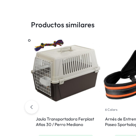
Productos similares
 Perro Gato
° 10
 próximo
lunes
6 Colors
Jaula Transportadora Ferplast
Arnés de Entre
Atlas 30 / Perro Mediano
Paseo Sportsdog