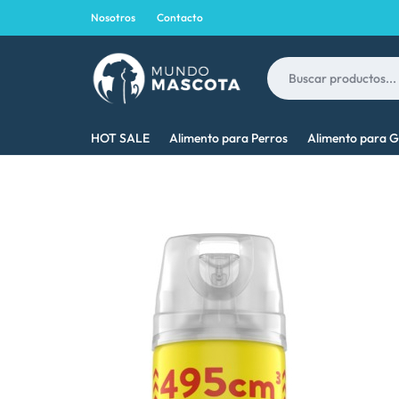
Nosotros
Contacto
MUNDO
LO
HOT SALE
Alimento para Perros
Alimento para G
MASCOTA
MEJOR
PARA
TU
MASCOTA