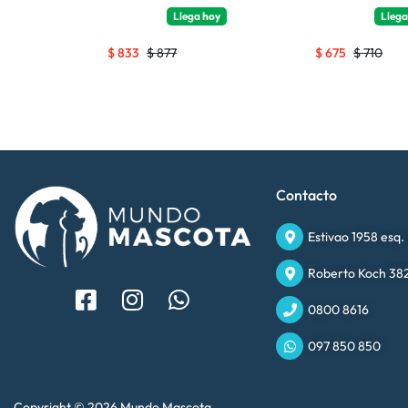
Llega
hoy
Lleg
$
833
$
877
$
675
$
710
Contacto
Estivao 1958 esq.
Roberto Koch 382
0800 8616
097 850 850
Copyright © 2026 Mundo Mascota