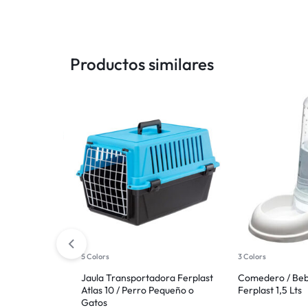
Productos similares
erplast Kenny
5 Colors
3 Colors
Grande
Jaula Transportadora Ferplast
Comedero / Be
Atlas 10 / Perro Pequeño o
Ferplast 1,5 Lts
TIS
hoy
Gatos