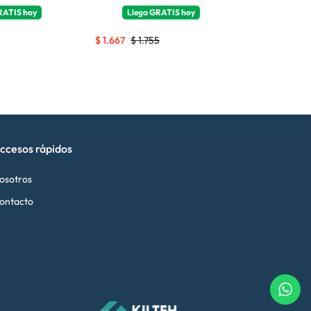
RATIS
hoy
Llega
GRATIS
hoy
Ll
$
1.667
$
1.755
$
561
$
591
ccesos rápidos
osotros
ontacto