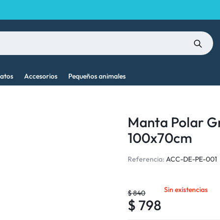
atos
Accesorios
Pequeños animales
Manta Polar Gr
100x70cm
Referencia:
ACC-DE-PE-001
Sin existencias
$
840
$
798