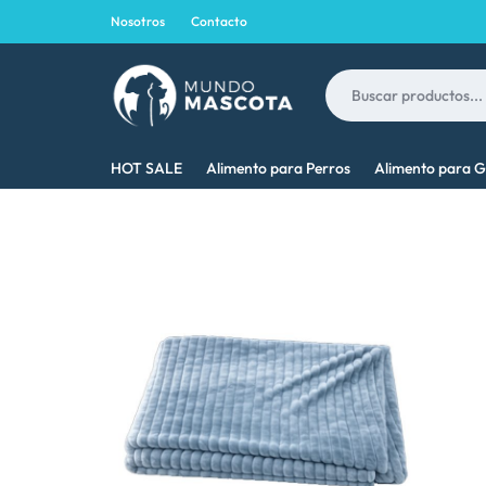
Nosotros
Contacto
MUNDO
LO
HOT SALE
Alimento para Perros
Alimento para G
MASCOTA
MEJOR
PARA
TU
MASCOTA