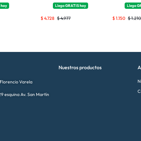
a
hoy
Llega
GRATIS
hoy
Llega
G
$
4.728
$
4.977
$
1.150
$
1.210
Nuestros productos
A
N
 Florencio Varela
C
9 esquina Av. San Martín