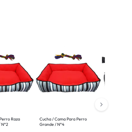
Perro Raza
Cucha / Cama Para Perro
Bozal de Tela
/ N°2
Grande / N°4
Ferplast Perro