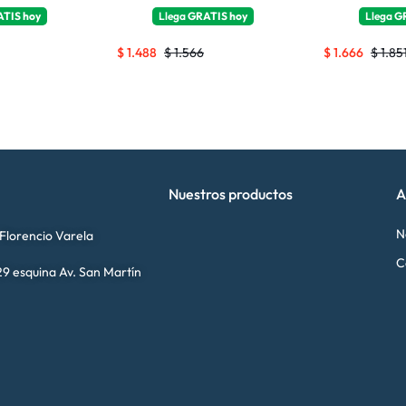
ATIS
hoy
Llega
GRATIS
hoy
Llega
G
$
1.488
$
1.566
$
1.666
$
1.85
Nuestros productos
A
N
 Florencio Varela
C
9 esquina Av. San Martín