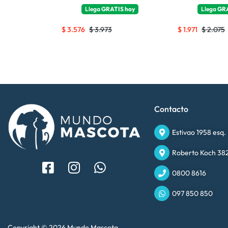
TIS
hoy
Llega
GRATIS
hoy
Llega
GR
$
3.576
$
3.973
$
1.971
$
2.075
Contacto
Estivao 1958 esq.
Roberto Koch 382
0800 8616
097 850 850
Copyright © 2026 Mundo Mascota