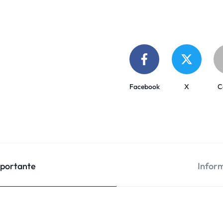
Facebook
X
C
mportante
Inform