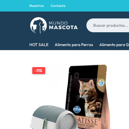
Nosotros
Contacto
MUNDO
LO
HOT SALE
Alimento para Perros
Alimento para G
MASCOTA
MEJOR
PARA
-11%
TU
MASCOTA