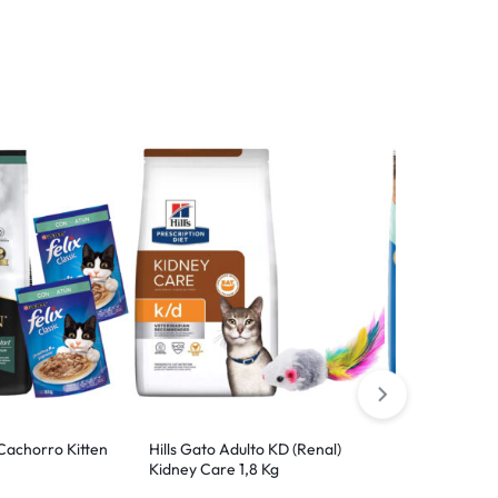
Cachorro Kitten
Hills Gato Adulto KD (Renal)
Cat Chow Gat
Kidney Care 1,8 Kg
Carne y Pollo