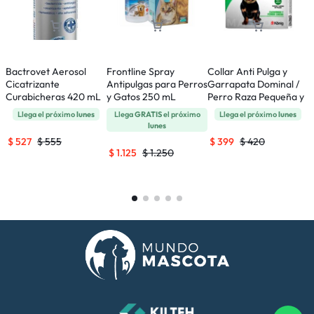
Bactrovet Aerosol
Frontline Spray
Collar Anti Pulga y
P
Cicatrizante
Antipulgas para Perros
Garrapata Dominal /
D
Curabicheras 420 mL
y Gatos 250 mL
Perro Raza Pequeña y
D
Cachorros
Llega el próximo
lunes
Llega
GRATIS
el próximo
Llega el próximo
lunes
lunes
$
527
$
555
$
399
$
420
$
1.125
$
1.250