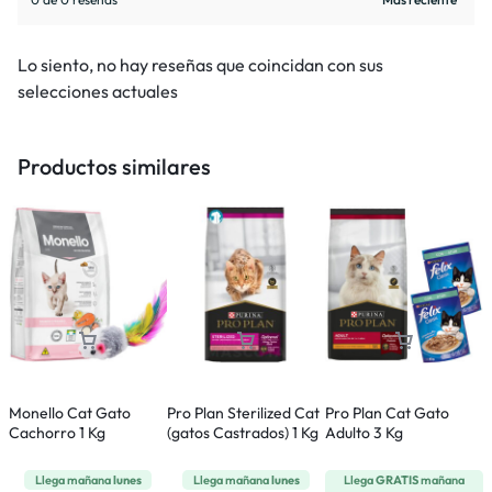
Lo siento, no hay reseñas que coincidan con sus
selecciones actuales
Productos similares
Monello Cat Gato
Pro Plan Sterilized Cat
Pro Plan Cat Gato
R
Cachorro 1 Kg
(gatos Castrados) 1 Kg
Adulto 3 Kg
A
(
Llega mañana
lunes
Llega mañana
lunes
Llega
GRATIS
mañana