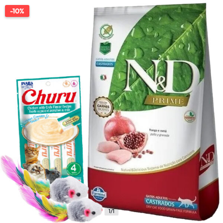
-10%
1/1