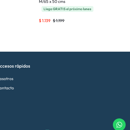
M/65 x 50 cms
Llega
GRATIS
el próximo
lunes
$
1.139
$
1.199
ccesos rápidos
osotros
ontacto