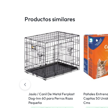
Productos similares
Metal Ferplast
Perros Raza
 próximo
lunes
Jaula / Canil De Metal Ferplast
Pañales Entren
Dog-Inn 60 para Perros Raza
Capitas 50 Unida
Pequeña
Cms