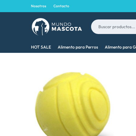
Nosotros
Contacto
MUNDO
LO
HOT SALE
Alimento para Perros
Alimento para G
MASCOTA
MEJOR
PARA
TU
MASCOTA