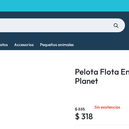
atos
Accesorios
Pequeños animales
Pelota Flota E
Planet
Sin existencias
$
335
$
318