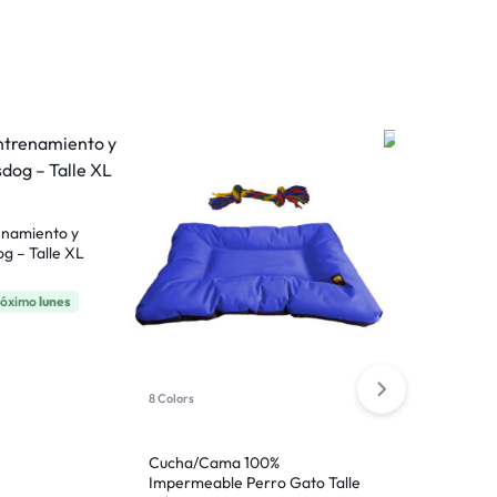
6 Colors
enamiento y
Arnés de Ent
g – Talle XL
Paseo Sportsd
próximo
lunes
Llega el
$
674
$
709
8 Colors
Cucha/Cama 100%
Impermeable Perro Gato Talle