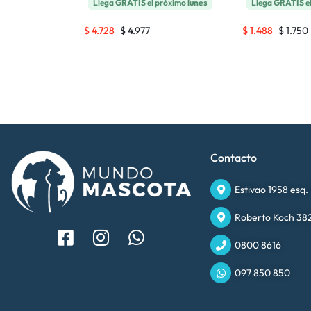
Llega
GRATIS
el próximo
lunes
Llega
GRATIS
e
$
4.728
$
4.977
$
1.488
$
1.750
Contacto
Estivao 1958 esq.
Roberto Koch 382
0800 8616
097 850 850