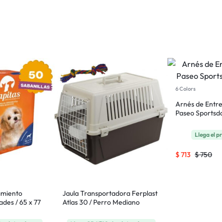
6 Colors
Arnés de Entr
Paseo Sportsdo
Llega el 
$
713
$
750
amiento
Jaula Transportadora Ferplast
des / 65 x 77
Atlas 30 / Perro Mediano