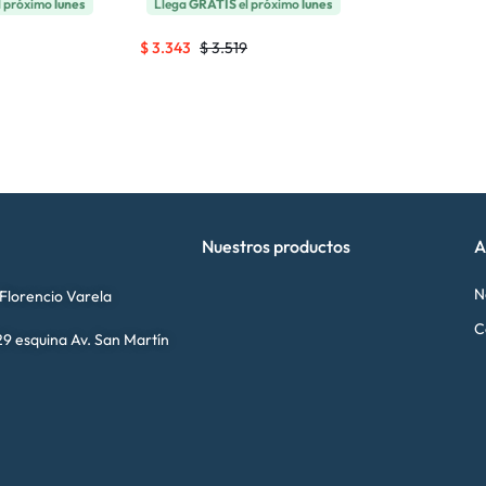
l próximo
lunes
Llega
GRATIS
el próximo
lunes
$
3.343
$
3.519
Nuestros productos
A
N
 Florencio Varela
C
9 esquina Av. San Martín