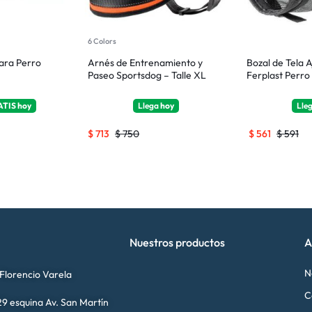
6 Colors
ara Perro
Arnés de Entrenamiento y
Bozal de Tela A
Paseo Sportsdog – Talle XL
Ferplast Perro 
ATIS
hoy
Llega
hoy
Lle
$
713
$
750
$
561
$
591
Nuestros productos
A
N
 Florencio Varela
C
9 esquina Av. San Martín