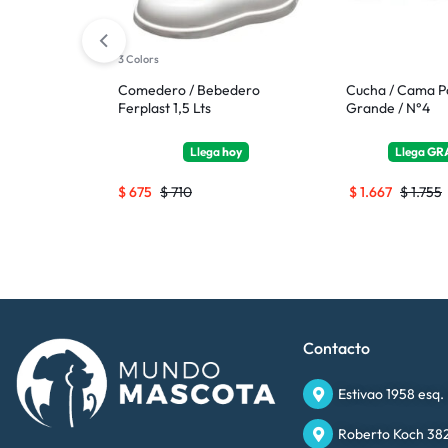
3 Colors
dora Ferplast
Comedero / Bebedero
Cucha / Cama P
 Mediano
Ferplast 1,5 Lts
Grande / N°4
TIS
hoy
Llega
hoy
Llega
GR
$
675
$
710
$
1.667
$
1.755
Contacto
Estivao 1958 esq.
Roberto Koch 382