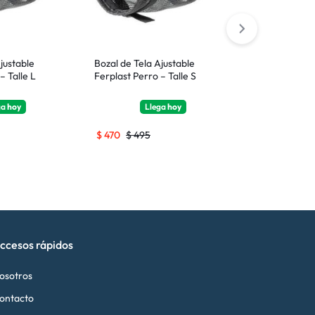
justable
Bozal de Tela Ajustable
Bozal de Tela
– Talle L
Ferplast Perro – Talle S
Ferplast Perr
ga
hoy
Llega
hoy
Ll
$
470
$
495
$
616
$
648
ccesos rápidos
osotros
ontacto