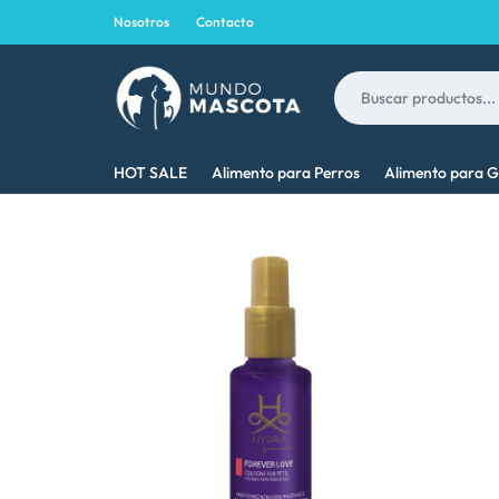
Nosotros
Contacto
MUNDO
LO
HOT SALE
Alimento para Perros
Alimento para G
MASCOTA
MEJOR
PARA
TU
MASCOTA