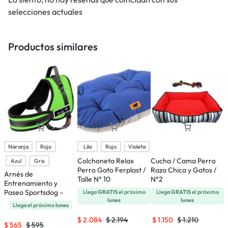
selecciones actuales
Productos similares
Naranja
Rojo
Lila
Rojo
Violeta
Colchoneta Relax
Cucha / Cama Perro
J
Azul
Gris
Perro Gato Ferplast /
Raza Chica y Gatos /
F
Arnés de
Talle N° 10
N°2
P
Entrenamiento y
Paseo Sportsdog –
Llega
GRATIS
el próximo
Llega
GRATIS
el próximo
lunes
lunes
Talle S
Llega el próximo
lunes
$
2.084
$
2.194
$
1.150
$
1.210
$
565
$
595