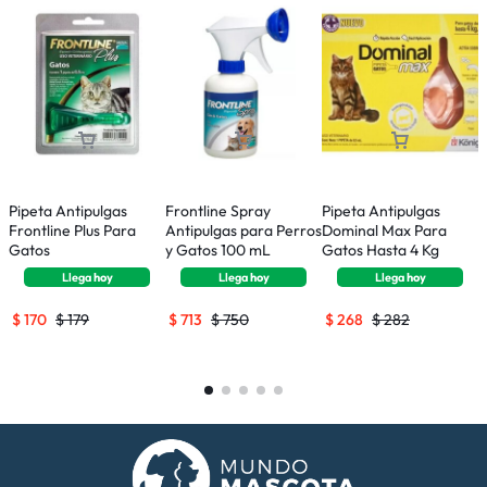
Pipeta Antipulgas
Frontline Spray
Pipeta Antipulgas
P
Frontline Plus Para
Antipulgas para Perros
Dominal Max Para
D
Gatos
y Gatos 100 mL
Gatos Hasta 4 Kg
D
Llega
hoy
Llega
hoy
Llega
hoy
$
170
$
179
$
713
$
750
$
268
$
282