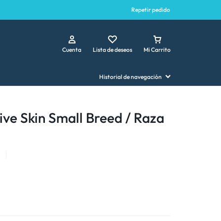
Repetir pedido
Cuenta
Lista de deseos
Mi Carrito
Historial de navegación
ive Skin Small Breed / Raza