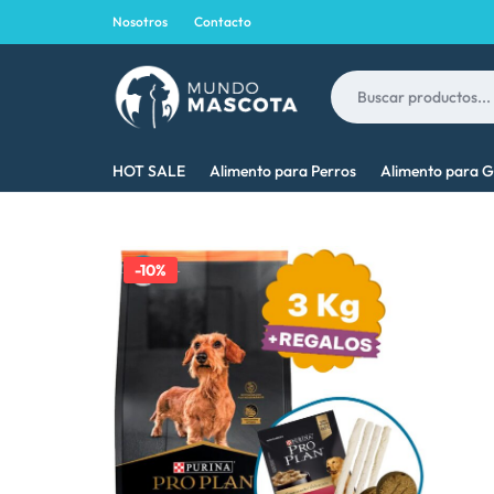
Nosotros
Contacto
MUNDO
LO
HOT SALE
Alimento para Perros
Alimento para G
MASCOTA
MEJOR
PARA
-10%
TU
MASCOTA