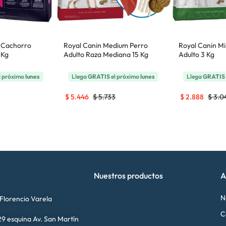
 Cachorro
Royal Canin Medium Perro
Royal Canin Mi
 Kg
Adulto Raza Mediana 15 Kg
Adulto 3 Kg
l próximo
lunes
Llega
GRATIS
el próximo
lunes
Llega
GRATIS
$
5.446
$
5.733
$
2.888
$
3.0
Nuestros productos
A
N
 Florencio Varela
C
9 esquina Av. San Martín