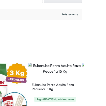
Eukanuba Perro Adulto Raza
Pequeña 15 Kg
Royal Canin 
Perro Cachor
15 Kg
Llega
GRATIS
el próximo
lunes
Llega
GRATI