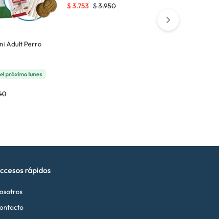
$
3.753
$
3.950
$
6.565
$
6.
ni Adult Perro
el próximo
lunes
40
ccesos rápidos
osotros
ontacto