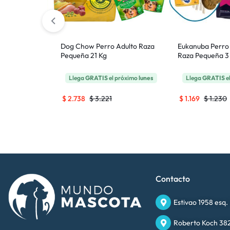
es Perro
Dog Chow Perro Adulto Raza
Eukanuba Perro
 + 1,5)
Pequeña 21 Kg
Raza Pequeña 3
 próximo
lunes
Llega
GRATIS
el próximo
lunes
Llega
GRATIS
e
$
2.738
$
3.221
$
1.169
$
1.230
Contacto
Estivao 1958 esq.
Roberto Koch 382