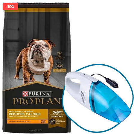
-10%
1/1