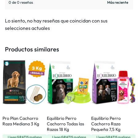
0 de 0 reseñas
Lo siento, no hay reseñas que coincidan con sus
selecciones actuales
Productos similares
Pro Plan Cachorro
Equilibrio Perro
Equilibrio Perro
E
Raza Mediana 3 Kg
Cachorro Todas las
Cachorro Raza
C
Razas 18 Kg
Pequeña 7,5 Kg
P
Llega
GRATIS
mañana
Llega
GRATIS
mañana
Llega
GRATIS
mañana